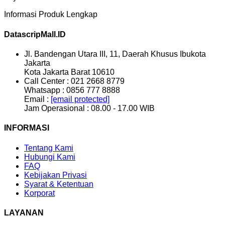
Informasi Produk Lengkap
DatascripMall.ID
Jl. Bandengan Utara III, 11, Daerah Khusus Ibukota
Jakarta
Kota Jakarta Barat 10610
Call Center : 021 2668 8779
Whatsapp : 0856 777 8888
Email :
[email protected]
Jam Operasional : 08.00 - 17.00 WIB
INFORMASI
Tentang Kami
Hubungi Kami
FAQ
Kebijakan Privasi
Syarat & Ketentuan
Korporat
LAYANAN