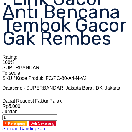
Anti Bencana
Tembok Gacor
Gak Rembes
Rating:
100%
SUPERBANDAR
Tersedia
SKU / Kode Produk: FC/PO-80-A4-N-V2
Datascrip - SUPERBANDAR
, Jakarta Barat, DKI Jakarta
Dapat Request Faktur Pajak
Rp5.000
Jumlah
+ Keranjang
Beli Sekarang
Simpan
Bandingkan