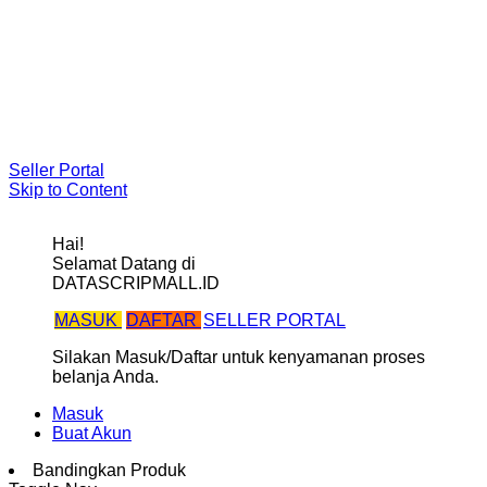
Cara Berbelanja
Gratis Ongkir ke seluruh Indonesia*
Syarat & ketentuan pembelian di DatascripMall.ID
Info Keterlambatan Pengiriman
FAQ
Seller Portal
Skip to Content
Hai!
Selamat Datang di
DATASCRIPMALL.ID
MASUK
DAFTAR
SELLER PORTAL
Silakan Masuk/Daftar untuk kenyamanan proses
belanja Anda.
Masuk
Buat Akun
Bandingkan Produk