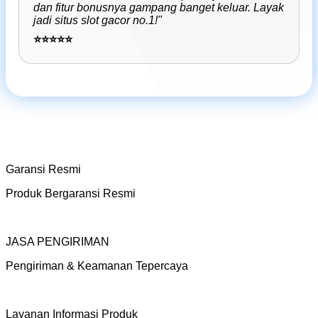
dan fitur bonusnya gampang banget keluar. Layak
jadi situs slot gacor no.1!"
⭐⭐⭐⭐⭐
Garansi Resmi
Produk Bergaransi Resmi
JASA PENGIRIMAN
Pengiriman & Keamanan Tepercaya
Layanan Informasi Produk