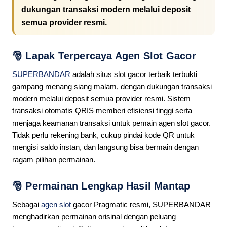
dukungan transaksi modern melalui deposit
semua provider resmi.
🎅 Lapak Terpercaya Agen Slot Gacor
SUPERBANDAR
adalah situs slot gacor terbaik terbukti
gampang menang siang malam, dengan dukungan transaksi
modern melalui deposit semua provider resmi. Sistem
transaksi otomatis QRIS memberi efisiensi tinggi serta
menjaga keamanan transaksi untuk pemain agen slot gacor.
Tidak perlu rekening bank, cukup pindai kode QR untuk
mengisi saldo instan, dan langsung bisa bermain dengan
ragam pilihan permainan.
🎅 Permainan Lengkap Hasil Mantap
Sebagai
agen slot
gacor Pragmatic resmi, SUPERBANDAR
menghadirkan permainan orisinal dengan peluang