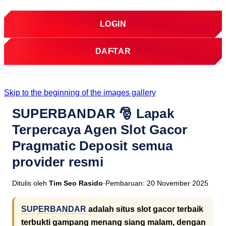
LOGIN
DAFTAR
Skip to the beginning of the images gallery
SUPERBANDAR 🎅 Lapak
Terpercaya Agen Slot Gacor
Pragmatic Deposit semua
provider resmi
Ditulis oleh
Tim Seo Rasido
·
Pembaruan: 20 November 2025
SUPERBANDAR
adalah situs slot gacor terbaik
terbukti gampang menang siang malam, dengan