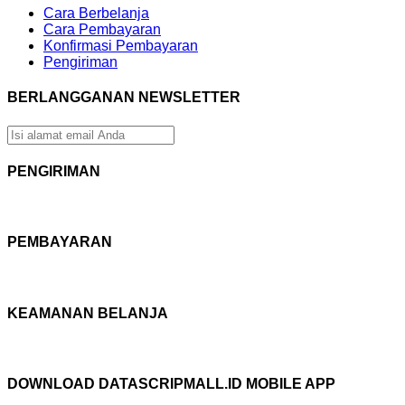
Cara Berbelanja
Cara Pembayaran
Konfirmasi Pembayaran
Pengiriman
BERLANGGANAN NEWSLETTER
Sign Up
PENGIRIMAN
PEMBAYARAN
KEAMANAN BELANJA
DOWNLOAD DATASCRIPMALL.ID MOBILE APP