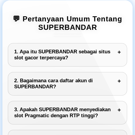
💬 Pertanyaan Umum Tentang
SUPERBANDAR
1. Apa itu SUPERBANDAR sebagai situs
slot gacor terpercaya?
2. Bagaimana cara daftar akun di
SUPERBANDAR?
3. Apakah SUPERBANDAR menyediakan
slot Pragmatic dengan RTP tinggi?